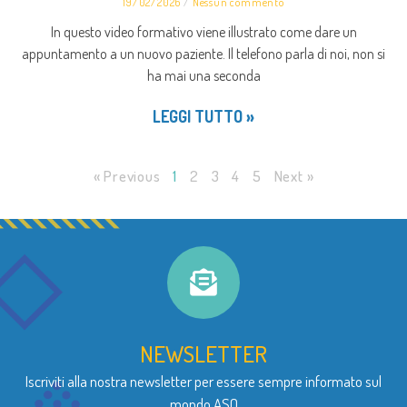
19/02/2026
Nessun commento
In questo video formativo viene illustrato come dare un
appuntamento a un nuovo paziente. Il telefono parla di noi, non si
ha mai una seconda
LEGGI TUTTO »
« Previous
1
2
3
4
5
Next »
NEWSLETTER
Iscriviti alla nostra newsletter per essere sempre informato sul
mondo ASO