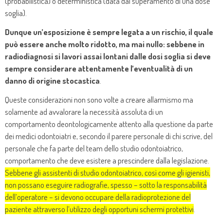
(probabilistica) o deterministica (data dal superamento di una dose
soglia).
Dunque un’esposizione è sempre legata a un rischio, il quale
può essere anche molto ridotto, ma mai nullo: sebbene in
radiodiagnosi si lavori assai lontani dalle dosi soglia si deve
sempre considerare attentamente l’eventualità di un
danno di origine stocastica
.
Queste considerazioni non sono volte a creare allarmismo ma
solamente ad avvalorare la necessità assoluta di un
comportamento deontologicamente attento alla questione da parte
dei medici odontoiatri e, secondo il parere personale di chi scrive, del
personale che fa parte del team dello studio odontoiatrico,
comportamento che deve esistere a prescindere dalla legislazione.
Sebbene gli assistenti di studio odontoiatrico, così come gli igienisti,
non possano eseguire radiografie, spesso – sotto la responsabilità
dell’operatore – si devono occupare della radioprotezione del
paziente attraverso l’utilizzo degli opportuni schermi protettivi
.