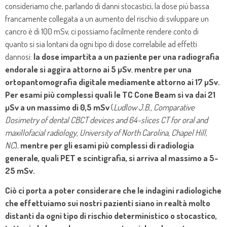
consideriamo che, parlando di danni stocastici, la dose più bassa
francamente collegata a un aumento del rischio di sviluppare un
cancro è di 100 mSv, ci possiamo facilmente rendere conto di
quanto si sia lontani da ogni tipo di dose correlabile ad effetti
dannosi:
la dose impartita a un paziente per una radiografia
endorale si aggira attorno ai 5 µSv
,
mentre per una
ortopantomografia digitale mediamente attorno ai 17 µSv.
Per esami più complessi quali le TC Cone Beam si va dai 21
µSv a un massimo di 0,5 mSv
(
Ludlow J.B., Comparative
Dosimetry of dental CBCT devices and 64-slices CT for oral and
maxillofacial radiology, University of North Carolina, Chapel Hill,
NC
),
mentre per gli esami più complessi di radiologia
generale, quali PET e scintigrafia, si arriva al massimo a 5-
25 mSv.
Ciò ci porta a poter considerare che le indagini radiologiche
che effettuiamo sui nostri pazienti siano in realtà molto
distanti da ogni tipo di rischio deterministico o stocastico,