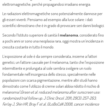
elettromagnetiche, perché propagandosi irradiano energia.
Le radiazioni elettromagnetiche sono potenzialmente dannose per
gli esseri viventi. Pensiamo ad esempio alla luce solare: i dati
scientifici dimostrano che è in grado di provocare seri danni biologici.
Secondo l’Istituto superiore di sanità il
melanoma
, considerato fino
a pochi anni or sono una neoplasia rara, oggi mostra un’incidenza in
crescita costante in tutto il mondo.
L’esposizione al sole è da sempre considerata, insieme a fattori
genetici, un fattore causale per il melanoma, tanto che l’esposizione
intermittente e prolungata al sole sembra svolgere un ruolo
fondamentale nell’insorgenza dello stesso, specialmente nelle
popolazioni con scarsa pigmentazione, mentre altri studi hanno
dimostrato come l’utilizzo di creme solari abbia ridotto il rischio di
melanoma (
Green et al: reduced melanoma after sunscreen use:
randomized trial follow up. J Clinic Oncol. 2011; 29(3): 257-263;
Ferlay J, Shin HR, Bray F et al, GLoBoCaN 2008, cancer incidence