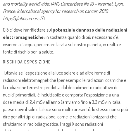
and mortality worldiwide; IARC CancerBase No 10 – internet. Lyon,
France: international agency for research on cancer; 2010
http://globocan.iarc.fr
).
Ciò ci deve far riflettere sul
potenziale dannoso delle radiazioni
elettromagnetiche:
in sostanza quanto di più necessario c’è,
insieme all’acqua, per creare la vita sul nostro pianeta, in realtà è
fonte di rischio per la salute.
RISCHI DA ESPOSIZIONE
Tuttavia se l’esposizione alla luce solare e ad altre forme di
radiazioni elettromagnetiche (per esempio le radiazioni cosmiche e
la radiazione terrestre prodotta dal decadimento radioattivo di
nuclidi primordiali) è ineluttabile e comporta l’esposizione a una
dose media di 2,4 mSv all’anno (arriviamo fino a 3,3 mSv in Italia,
paese dove il sole e la luce sono molto presenti), lo stesso non si può
dire per altri tipi di radiazione, come le radiazioni ionizzanti che
sfruttiamo in radiodiagnostica. I raggi X sono radiazioni