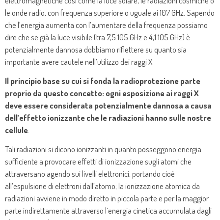
elettromagnetiche così come la luce solare, le radiazioni cosmiche o
le onde radio, con frequenza superiore o uguale ai 107 GHz. Sapendo
che l’energia aumenta con l’aumentare della frequenza possiamo
dire che se già la luce visibile (tra 7,5.105 GHz e 4,1.105 GHz) è
potenzialmente dannosa dobbiamo riflettere su quanto sia
importante avere cautele nell’utilizzo dei raggi X.
Il principio base su cui si fonda la radioprotezione parte
proprio da questo concetto: ogni esposizione ai raggi X
deve essere considerata potenzialmente dannosa a causa
dell’effetto ionizzante che le radiazioni hanno sulle nostre
cellule
.
Tali radiazioni si dicono ionizzanti in quanto posseggono energia
sufficiente a provocare effetti di ionizzazione sugli atomi che
attraversano agendo sui livelli elettronici, portando cioè
all’espulsione di elettroni dall’atomo; la ionizzazione atomica da
radiazioni avviene in modo diretto in piccola parte e per la maggior
parte indirettamente attraverso l’energia cinetica accumulata dagli