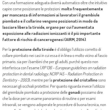
Con una formazione adeguata diverrà automatico oltre che intuitivo
capire come posizionare le protezioni:
molto frequentemente
per mancanza di informazioni ai lavoratori il grembiule
piombato e il collarino vengono posizionati in modo da
lasciare libera la tiroide, organo per cui l’aumentata
esposizione alle radiazioni ionizzanti è il più importante
fattore di rischio di cancerogenesi (AIRM, 2014)
.
Per la
protezione della tiroide
è d’obbligo l’utilizzo corretto di
collare piombato nei casi in cui essa è in linea o molto vicino al fascio
primario, sia per i bambini che per gli adulti, purché questo non
interferisca con l’esame (
RP 136 – European guidelines on radiation
protection in dental radiology; NCRP 145 – Radiation Protection in
Dentistry – 2003
), mentre per la
protezione del cristallino
sono
necessari gli occhiali protettivi. Per quanto riguarda invece l’utilizzo
del grembiule piombato a protezione delle
gonadi
possiamo dire
che la dose per un esame panoramico di routine o per esami
intraorali, se vengono adoperate le procedure di buona tecnica, non