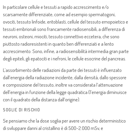
In particolare cellule e tessuti a rapido accrescimento e/o
scarsamente differenziate, come ad esempio spermatogoni,
ovociti, tessuto linfoide, eritoblasti, cellule del tessuto emopoietico e
tessuti embrionali sono francamente radiosensibili, a differenza di
neuroni, osteoni, miociti, tessuto connettivo eccetera, che sono
piuttosto radioresistenti in quanto ben differenziati e a lento
accrescimento. Sono, infine, a radiosensibilità intermedia gran parte
degli epiteli, gli epatociti e i nefroni, le cellule esocrine del pancreas.
L’assorbimento delle radiazioni da parte dei tessuti è influenzato
dall’energia della radiazione incidente, dalla densità, dallo spessore
e composizione del tessuto, inoltre va considerata l’attenuazione
dell’energia in funzione della legge quadratica (l’energia diminuisce
con il quadrato della distanza dall’origine).
SOGLIE DI RISCHIO
Se pensiamo che la dose soglia per avere un rischio deterministico
di sviluppare danni al cristallino è di 500-2.000 mSv, e