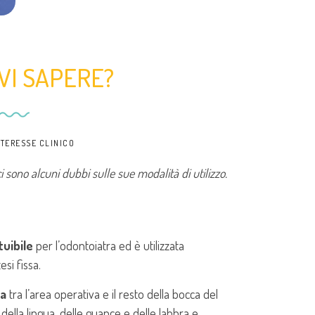
EVI SAPERE?
NTERESSE CLINICO
sono alcuni dubbi sulle sue modalità di utilizzo.
uibile
per l’odontoiatra ed è utilizzata
si fissa.
ra
tra l’area operativa e il resto della bocca del
della lingua, delle guance e delle labbra e