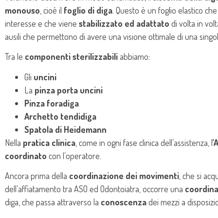
monouso
, cioè il
foglio di diga
. Questo è un foglio elastico che
interesse e che viene
stabilizzato ed adattato
di volta in vo
ausili che permettono di avere una visione ottimale di una singo
Tra le
componenti sterilizzabili
abbiamo:
Gli
uncini
La
pinza porta uncini
Pinza foradiga
Archetto tendidiga
Spatola di Heidemann
Nella
pratica clinica
, come in ogni fase clinica dell’assistenza, l
’
coordinato
con l’operatore.
Ancora prima della
coordinazione dei movimenti
, che si acq
dell’affiatamento tra ASO ed Odontoiatra, occorre una
coordina
diga, che passa attraverso la
conoscenza
dei mezzi a disposizi