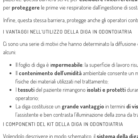
per
proteggere
le prime vie respiratorie dall’ingestione di sos
Infine, questa stessa barriera, protegge anche gli operatori contr
I VANTAGGI NELL’UTILIZZO DELLA DIGA IN ODONTOIATRIA
Ci sono una serie di motivi che hanno determinato la diffusione
alcuni:
Il foglio di diga è i
mpermeabile
: la superficie di lavoro ris
Il
contenimento dell’umidità
ambientale consente un mag
fisiche dei materiali utilizzati nel trattamento;
I
tessuti
del paziente rimangono
isolati e protetti
duran
operatorio;
La diga costituisce un
grande vantaggio
in termini
di vis
l’assistente e ben contrasta l’illuminazione della zona da tr
I COMPONENTI DEL KIT DELLA DIGA IN ODONTOIATRIA
Volendolo descrivere in modo schematico, il
sistema della dig