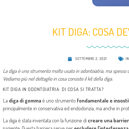
KIT DIGA: COSA D
SETTEMBRE 2, 2021
I
La diga è uno strumento molto usato in odontoiatria, ma spesso ci 
Vediamo più nel dettaglio in cosa consiste il kit della diga.
KIT DIGA IN ODONTOIATRIA: DI COSA SI TRATTA?
La
diga di gomma
è uno strumento
fondamentale e insostit
principalmente in conservativa ed endodonzia, ma anche in prote
La diga è stata inventata con la funzione di
creare una barrie
paziente. Questa barriera serve per
escludere l’interferenza