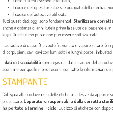
il ciclo di sterilizzazione effettuato,
il codice dell’operatore che si è occupato della sterilizzazio
il codice dell’autoclave utilizzata.
Tutti questi dati, oggi, sono fondamentali.
Sterilizzare corret
anche a distanza di anni, tutela prima la salute del paziente e, in 
legali. Quest’ultimo punto non può essere sottovalutato.
L’autoclave di classe B, a vuoto frazionato e vapore saturo, è in grado
di corpi: pieni, cavi, cavi con lumi sottili e lunghi, porosi, imbustat
I
dati di tracciabilità
sono registrati dallo scanner dell’autoclav
scontrino per quelle meno recenti, con tutte le informazioni del p
STAMPANTE
Collegata all’autoclave crea delle etichette adesive da apporre 
processare.
L’operatore responsabile della corretta steri
ha portato a termine il ciclo.
L’utilizzo di etichette con dopp