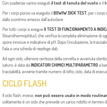
Con scadenze vanno eseguiti
il test di tenuta del vuoto
e il
t
Per i corpi porosi va eseguito il
BOWIW DICK TEST
, per i corpi c
dallo scontrino emesso dall’autoclave.
Per tutti i corpi si esegue
Il TEST DI FUNZIONAMENTO A INDI
Stearothermophilus), che verifica la completa eliminazione di ogni
spore innocue e indicatore di pH. Dopo l’incubazione, la tracciabil
fiala a una scheda di riepilogo dati.
Ad ogni ciclo, ulteriore certezza della corretta e avvenuta steril
saturo, è data da
INDICATORI CHIMICI MULTIPARAMETRO
a bar
tracciabilità, avviene tramite numero di lotto, ciclo, data di esecu
CICLO FLASH
Il ciclo flash, invece,
non può essere usato in modo routinar
solitamente è un ciclo che prevede un carico ridotto in termini di 