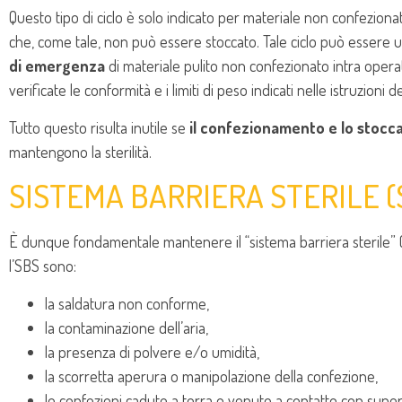
Questo tipo di ciclo è solo indicato per materiale non confezionat
che, come tale, non può essere stoccato. Tale ciclo può essere u
di emergenza
di materiale pulito non confezionato intra opera
verificate le conformità e i limiti di peso indicati nelle istruzioni 
Tutto questo risulta inutile se
il confezionamento e lo stocc
mantengono la sterilità.
SISTEMA BARRIERA STERILE (
È dunque fondamentale mantenere il “sistema barriera sterile” 
l’SBS sono:
la saldatura non conforme,
la contaminazione dell’aria,
la presenza di polvere e/o umidità,
la scorretta aperura o manipolazione della confezione,
le confezioni cadute a terra o venute a contatto con super