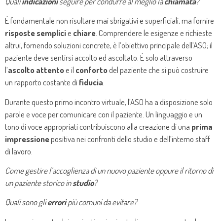
Quali
indicazioni
seguire per condurre al meglio la
chiamata
?
È fondamentale non risultare mai sbrigativi e superficiali, ma fornire
risposte semplici
e
chiare
. Comprendere le esigenze e richieste
altrui, fornendo soluzioni concrete, è l’obiettivo principale dell’ASO; il
paziente deve sentirsi accolto ed ascoltato. È solo attraverso
l’
ascolto attento
e il
conforto
del paziente che si può costruire
un rapporto costante di
fiducia
.
Durante questo primo incontro virtuale, l’ASO ha a disposizione solo
parole e voce per comunicare con il paziente. Un linguaggio e un
tono di voce appropriati contribuiscono alla creazione di una
prima
impressione
positiva nei confronti dello studio e dell’interno staff
di lavoro.
Come gestire l’accoglienza di un nuovo paziente oppure il ritorno di
un paziente storico in
studio
?
Quali sono gli
errori
più comuni da evitare?