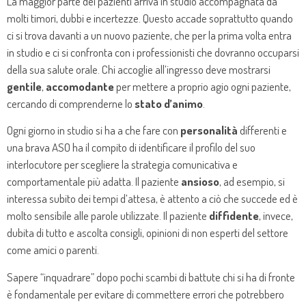
La maggior parte dei pazienti arriva in studio accompagnata da
molti timori, dubbi e incertezze. Questo accade soprattutto quando
ci si trova davanti a un nuovo paziente, che per la prima volta entra
in studio e ci si confronta con i professionisti che dovranno occuparsi
della sua salute orale. Chi accoglie all’ingresso deve mostrarsi
gentile
,
accomodante
per mettere a proprio agio ogni paziente,
cercando di comprenderne lo
stato d’animo
.
Ogni giorno in studio si ha a che fare con
personalità
differenti e
una brava ASO ha il compito di identificare il profilo del suo
interlocutore per scegliere la strategia comunicativa e
comportamentale più adatta. Il paziente
ansioso
, ad esempio, si
interessa subito dei tempi d’attesa, è attento a ciò che succede ed è
molto sensibile alle parole utilizzate. Il paziente
diffidente
, invece,
dubita di tutto e ascolta consigli, opinioni di non esperti del settore
come amici o parenti.
Sapere “inquadrare” dopo pochi scambi di battute chi si ha di fronte
è fondamentale per evitare di commettere errori che potrebbero