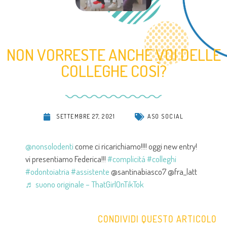
NON VORRESTE ANCHE VOI DELLE
COLLEGHE COSÌ?
SETTEMBRE 27, 2021
ASO SOCIAL
@nonsolodenti
come ci ricarichiamo!!!! oggi new entry!
vi presentiamo Federica!!!
#complicitá
#colleghi
#odontoiatria
#assistente
@santinabiasco7 @fra_latt
♬ suono originale – ThatGirlOnTikTok
CONDIVIDI QUESTO ARTICOLO